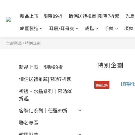
新品上市｜限時89折
情侶送禮推薦|限時7折起
光島
韓國製造
耳環/耳骨夾
戒指
手鍊
項鍊
全部商品
/
特別企劃
特別企劃
新品上市｜限時89折
情侶送禮推薦|限時7折起
快速出貨
祈遇・水晶系列｜限時86
折起
客製化系列｜任選89折
聯名專區
韓國製造