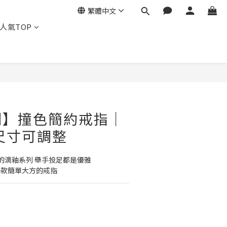
繁體中文
人氣TOP
列】撞色簡約戒指｜
尺寸可調整
的滴釉系列 舉手投足都是優雅
一款簡單大方的戒指