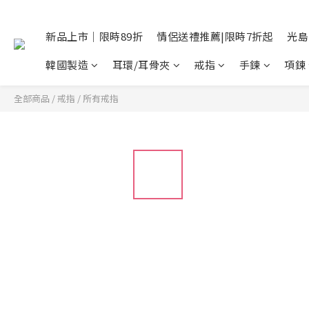
新品上市｜限時89折
情侶送禮推薦|限時7折起
光島
韓國製造
耳環/耳骨夾
戒指
手鍊
項鍊
全部商品
/
戒指
/
所有戒指