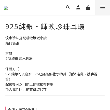
925純銀・輝映珍珠耳環
淡水珍珠搭配精緻鑲嵌小鑽
經典優雅
材質：
925純銀 淡水珍珠
保養方式：
925純銀可以碰水、不建議接觸化學物質（如沐浴乳、護手霜
等） 
配戴後可以用附上的擦拭布輕擦
放入我們附上的夾鏈袋保存
全店，滿799免運！