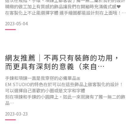
這次在戒指、手環、項鍊上都客製了獨一無二屬於我們的設計
精緻的做工加上有質感的飾品讓我們在開箱時充滿儀式感❤️
EM以客製化刻字的飾品為主，
在客製化上不止能選擇字體 連手繪圖都能設計刻在上面哦！
很適合想紀念特殊時刻或送禮給另一半的小情侶們☺️
可以為自己或者是想送禮的對象
2023-05-04
關於我們客製的飾品：
打造、挑選專屬於我們自己回憶的寶物；
#純銀磨砂質感戒指
這款戒指的材質超級好摸 是簡約又時尚感的設計！而且不管穿
網友推薦｜不再只有裝飾的功用，
什麼風格的衣服都能夠搭配～我在挑選時一眼就相中他了💍
而更具有深刻的意義（來自
#星座圓牌真皮手環
EM STUDIO 客製化系列款式很豐富
@yuchen_0908）
低調卻不失個性的真皮手環 開口的部分可以刻字並且是用
手鍊和項鍊一直是我穿搭的必備單品🎀
EM STUDIO的特色在於可以在這些飾品上做客製化的設計！
依飾品選擇文字、字體、數字、符號、圖案
可以選擇自己喜歡的小圖或是文字和字體
刻在項鍊和手鍊的小圓牌上，如此一來就擁有了獨一無二的飾
都能夠客製化訂做~
品
不用擔心會跟別人的撞到哦✨
2023-03-23
刻字的效果非常細緻、很喜歡項鍊上面的花圖案
而且溝通到出貨都超級快速！
–