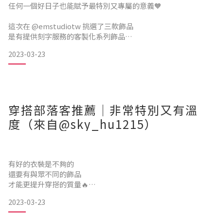
任何一個好日子也能賦予最特別又專屬的意義🧡
做工精細，款式簡約百搭，根本不用擔心難搭配，遠距離情侶
一定
這次在 @emstudiotw 挑選了三款飾品
是有提供刻字服務的客製化系列飾品
2023-03-23
客製化系列可依飾品來刻上文字、字體、符號及圖案
其中部分款式還能選擇刻上手繪圖的哦！更顯得獨一無二✨
「LOVE」刻的單字雖然很常見
不可否認的是「愛」在生活其實無所不在
穿搭部落客推薦｜非常特別又有溫
▫️雙鍊吊牌手鍊-金
度（來自@sky_hu1215）
雙手是平常最常使用和對方交流的肢體語言
所以我特別喜歡這樣帶點層次且有特色的手鍊
有好的衣裝是不夠的
還要有與眾不同的飾品
才能更提升穿搭的質量🔥
2023-03-23
好飾品💍能點綴穿搭
甚至提高自身的質感