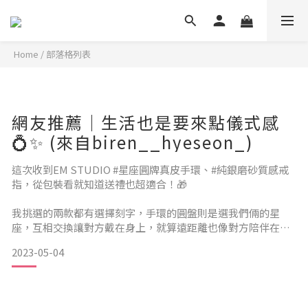
Home
/
部落格列表
網友推薦｜生活也是要來點儀式感
💍✨ (來自biren__hyeseon_)
這次收到EM STUDIO #星座圓牌真皮手環、#純銀磨砂質感戒
指，從包裝看就知道送禮也超適合！🎁
我挑選的兩款都有選擇刻字，手環的圓盤則是選我們倆的星
座，互相交換讓對方戴在身上，就算遠距離也像對方陪伴在彼
此身旁一樣有安全感！
2023-05-04
（難得處女座的吳很滿意😘）
EM STUDIO的飾品有刻字服務，連字型都可以做選擇！有的款
式還可以製作自己的手繪圖！