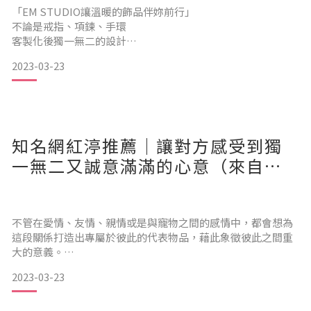
我設計上的建議，
「EM STUDIO讓溫暖的飾品伴妳前行」
使得最後的成品完美地符合了我的需求！
不論是戒指、項鍊、手環
客
客製化後獨一無二的設計
賦予了意義跟溫暖✨
2023-03-23
超級喜歡的雙圓項鍊
小圓上我客製上了自己的英文名字開頭
大圓「KEEP REAL」警惕自己保持真實堅持做自己
-To behave in an honest way and not pretend to be
知名網紅渟推薦｜讓對方感受到獨
different from how you really are.
一無二又誠意滿滿的心意（來自
@lilaslea_）
情侶對戒也非常推薦給大家
可以刻上紀念日或其他代表性標誌跟男友一起戴！
不管在愛情、友情、親情或是與寵物之間的感情中，都會想為
我是在上面刻
這段關係打造出專屬於彼此的代表物品，藉此象徵彼此之間重
大的意義。
2023-03-23
這次挑選了 @emstudiotw 的客製化飾品，
客製了項鍊、手鍊與戒指，
EM STUDIO以客製化刻字的飾品為主，