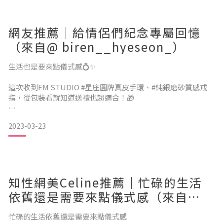
也可以刻製自己繪製的手繪圖，讓飾品更有溫度和意義，
EM STUDIO的服務也非常專業，
網友推薦｜給情侶們紀念專屬回憶
任何細節都會耐心討論，
飾品款式多又獨特，從百搭基本款到極具風格的款式皆有，任
（來自@ biren__hyeseon_）
何人都能找到適合自己的飾品。
客製出來的效果細緻又有
生活也是要來點儀式感💍✨
這次收到EM STUDIO #星座圓牌真皮手環、#純銀磨砂質感戒
指，從包裝看就知道送禮也超適合！🎁
我挑選的兩款都有選擇刻字，手環的圓盤則是選我們倆的星
2023-03-23
座，互相交換讓對方戴在身上，就算遠距離也像對方陪伴在彼
此身旁一樣有安全感！
（難得處女座的吳很滿意😘）
知性網美Celine推薦｜忙碌的生活
EM STUDIO的飾品有刻字服務，連字型都可以做選擇！有的款
依舊還是需要來點儀式感（來自
式還可以製作自己的手繪圖！
@hello.celine）
（畢竟要戴在身上，選自己喜歡的真的很重要‼️）
忙碌的生活依舊還是需要來點儀式感