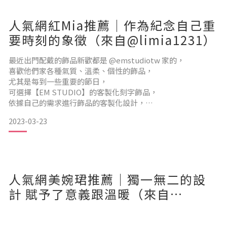
🌷 雙鍊吊牌手鍊 🌷
我特別喜歡它的雙鍊設計！
人氣網紅Mia推薦｜作為紀念自己重
有層次感 不會過於單調
無論是骨感還是肉感女孩絕對都能輕鬆駕馭！
要時刻的象徵（來自@limia1231）
最近出門配戴的飾品新歡都是 @emstudiotw 家的，
喜歡他們家各種氣質、溫柔、個性的飾品，
🌷 雙圓圓牌純銀項鍊 🌷
尤其是每到一些重要的節日，
兩個圓牌的點綴 簡單大方～
可選擇【EM STUDIO】的客製化刻字飾品，
喜歡簡約風的女孩
依據自己的需求進行飾品的客製化設計，
我這次就選擇了幾個對自己很有意義的單字，
2023-03-23
以作為紀念自己重要時刻的象徵！ 😍
人氣網美婉珺推薦｜獨一無二的設
計 賦予了意義跟溫暖（來自
@w.a.n.j.u.n）
當我開始著手設計我的項鍊時，
EM STUDIO的客製化服務非常專業， 設計人員耐心地提供了