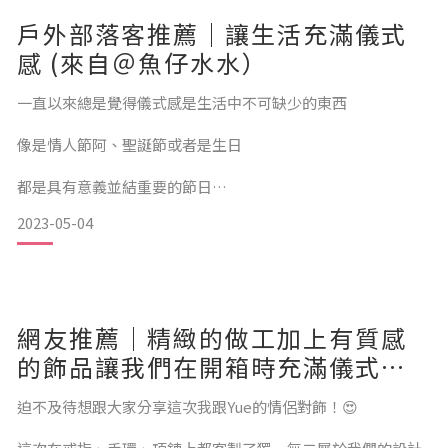
（畢竟要戴在身上，選自己喜歡的真的很重要‼️）
戶外部落客推薦｜讓生活充滿儀式
做工精細，款式簡約百搭，根本不用擔心難搭配，遠距離情侶
感 (來自＠魚仔水水）
一定要來訂製一條屬於你們專屬的記憶❤
一直以來總是覺得儀式感是生活中不可缺少的東西
像是情人節阿、聖誕節或者是生日
都是具有意義並結重要的節日
2023-05-04
當然免不了送禮的這個環節
我自己一直都很喜歡
@EM STUDIO 這個飾品品牌
網友推薦｜精緻的做工加上有質感
的飾品讓我們在開箱時充滿儀式感
❤️ (來自＠_misslaa）
飾品除了讓自己更加美麗以外、
迫不及待想跟大家分享這次我跟Yue的情侶對飾！😍
還可以被賦予更多溫暖的意義。