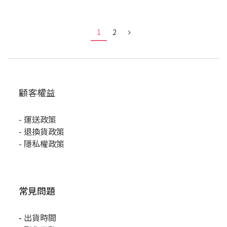
所以手鍊和戒指一直都是我必備的單品
1
2
👉🏻今天要分享非常特別的客製化飾品品牌給大家~
顧客權益
🦋宇ᴴᵁ × 【EM STUDIO】 @emstudiotw
他們家的客製化系列款式非常多樣🔥
-
運送政策
可以選擇文字、數字、符號、圖案
-
退換貨政策
部分飾品還能刻製自己的手繪圖～
-
隱私權政策
製作成專屬你獨一無二的飾品✨
#歐美風平面印戒
這款是歐美風格
不浮誇也不單調
常見問題
在
-
出貨時間