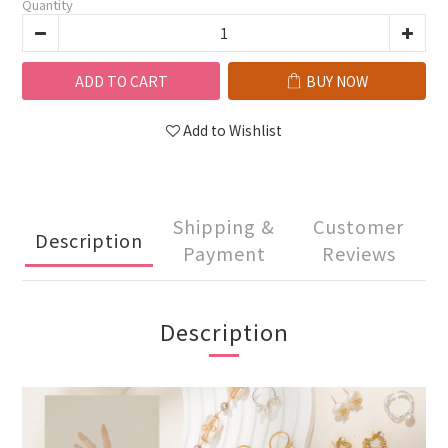
Quantity
ADD TO CART
BUY NOW
Add to Wishlist
Shipping &
Customer
Description
Payment
Reviews
Description