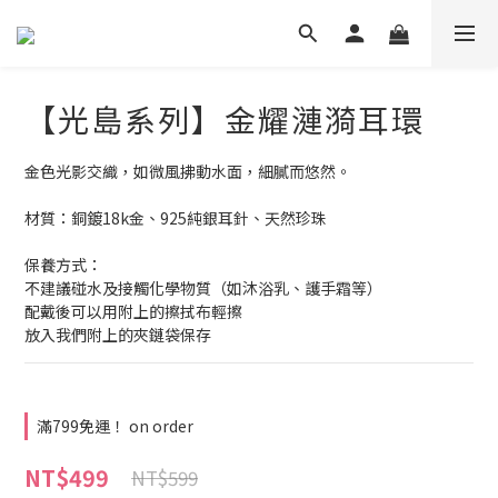
【光島系列】金耀漣漪耳環
金色光影交織，如微風拂動水面，細膩而悠然。
材質：銅鍍18k金、925純銀耳針、天然珍珠
保養方式：
不建議碰水及接觸化學物質（如沐浴乳、護手霜等） 
配戴後可以用附上的擦拭布輕擦
放入我們附上的夾鏈袋保存
滿799免運！ on order
NT$499
NT$599