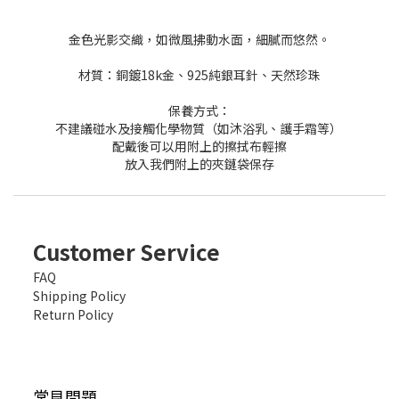
金色光影交織，如微風拂動水面，細膩而悠然。
材質：銅鍍18k金、925純銀耳針、天然珍珠
保養方式：
不建議碰水及接觸化學物質（如沐浴乳、護手霜等）
配戴後可以用附上的擦拭布輕擦
放入我們附上的夾鏈袋保存
Customer Service
FAQ
Shipping Policy
Return Policy
常見問題