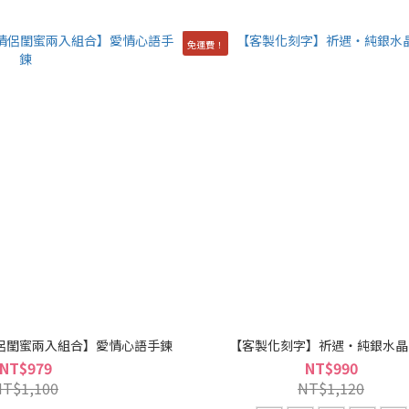
免運費！
侶閨蜜兩入組合】愛情心語手鍊
【客製化刻字】祈遇・純銀水晶
NT$979
NT$990
NT$1,100
NT$1,120