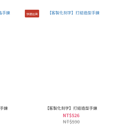
快速出貨
手鍊
【客製化刻字】打結造型手鍊
NT$526
NT$590