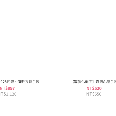
925純銀・優雅方鍊手鍊
【客製化刻字】愛情心語手
NT$997
NT$520
NT$1,120
NT$550