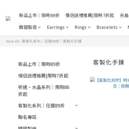
新品上市｜限時89折
情侶送禮推薦|限時7折起
光島
韓國製造
Earrings
Rings
Bracelets
View All
/
客製化系列｜任選89折
/
客製化手鍊
客製化手鍊
新品上市｜限時89折
情侶送禮推薦|限時7折起
祈遇・水晶系列｜限時86
折起
客製化系列｜任選89折
聯名專區
韓國製造