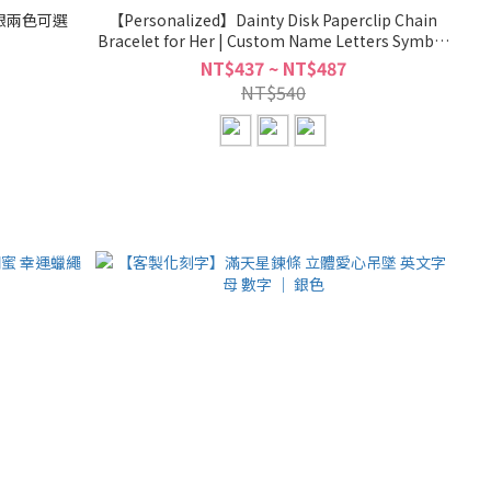
銀兩色可選
【Personalized】Dainty Disk Paperclip Chain
Bracelet for Her | Custom Name Letters Symbol
| Gold Silver Rose Gold Plated
NT$437 ~ NT$487
NT$540