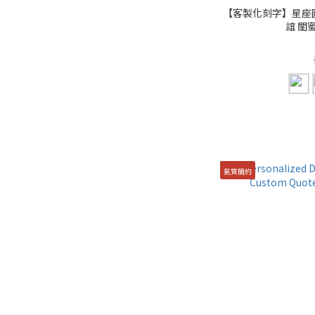
【客製化刻字】星座圓
誼 閨
氣質簡約