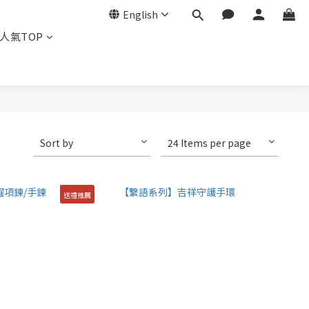
English
人氣TOP
Sort by
24 Items per page
送禮推薦