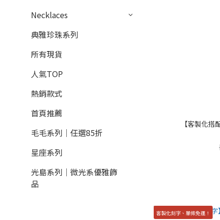
Necklaces
典雅珍珠系列
所有現貨
人氣TOP
熱銷款式
首頁推薦
【客製化搭
毛毛系列｜任選85折
星座系列
光島系列｜微光系優雅飾
品
客製化刻字、單條免運！