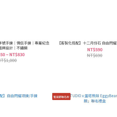
序號手鍊｜情侶手鍊｜專屬紀念
【客製化搭配】十二月份石 自由閃耀
圓牌設計｜不鏽鋼
NT$590
50 ~ NT$830
NT$690
NT$1,000
聖誕節聯名款