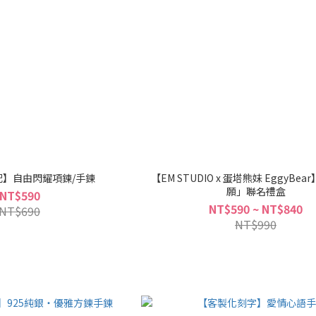
配】自由閃耀項鍊/手鍊
【EM STUDIO x 蛋塔熊妹 EggyBe
願」聯名禮盒
NT$590
NT$590 ~ NT$840
NT$690
NT$990