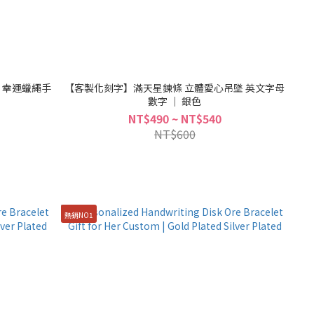
 幸運蠟繩手
【客製化刻字】滿天星鍊條 立體愛心吊墜 英文字母
數字 ｜ 銀色
NT$490 ~ NT$540
NT$600
熱銷NO1