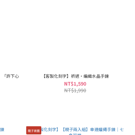
ar】「許下心
【客製化刻字】祈遇・編織水晶手鍊
NT$1,590
NT$1,990
親子首選