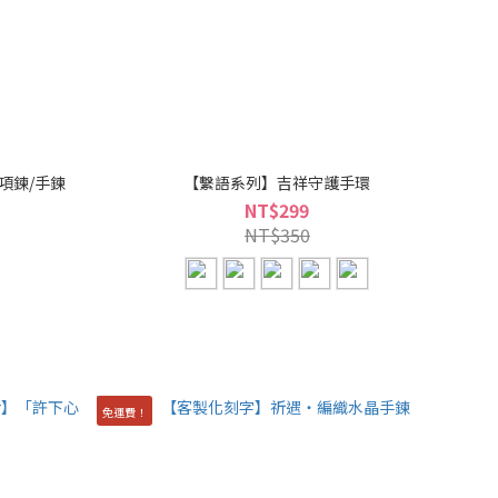
項鍊/手鍊
【繫語系列】吉祥守護手環
NT$299
NT$350
免運費！