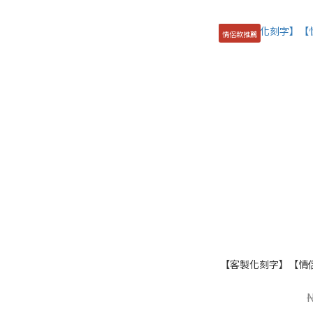
情侶款推薦
【客製化刻字】【情