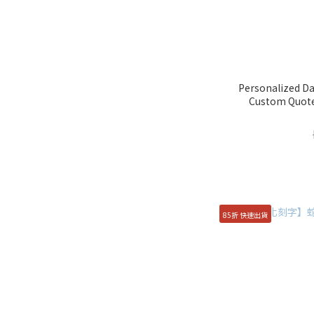
Personalized Da
Custom Quote 
85折 快速出貨