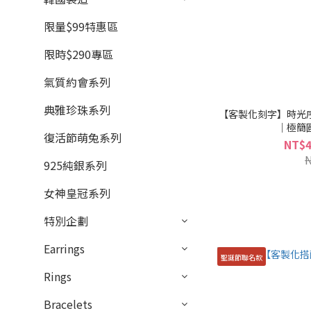
限量$99特惠區
限時$290專區
氣質約會系列
典雅珍珠系列
【客製化刻字】時光
｜極簡
復活節萌兔系列
NT$4
925純銀系列
女神皇冠系列
特別企劃
Earrings
聖誕節聯名款
Rings
Bracelets