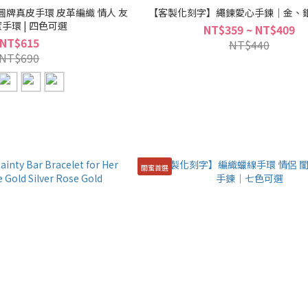
牌真皮手環 皮革編織 情人 友
【客製化刻字】繩鍊愛心手鍊｜金、
蜜手環 | 四色可選
NT$359 ~ NT$409
NT$615
NT$440
NT$690
閨蜜首選