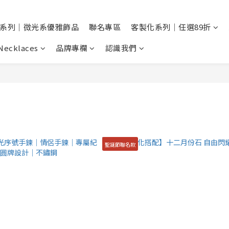
系列｜微光系優雅飾品
聯名專區
客製化系列｜任選89折
Necklaces
品牌專欄
認識我們
聖誕節聯名款