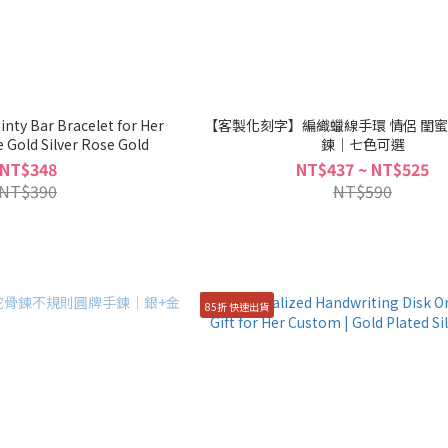
inty Bar Bracelet for Her
【客製化刻字】編織蠟線手環 情侶 閨蜜
Gold Silver Rose Gold
鍊｜七色可選
NT$348
NT$437 ~ NT$525
NT$390
NT$590
85折 快速出貨