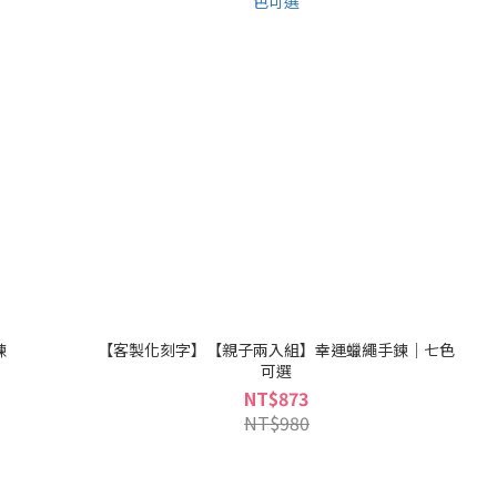
鍊
【客製化刻字】【親子兩入組】幸運蠟繩手鍊｜七色
可選
NT$873
NT$980