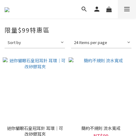
限量$99特惠區
Sort by
24 Items per page
迷你貓眼石皇冠耳針 耳環｜可
簡約不規則 流水寬戒
改矽膠耳夾
NT$99