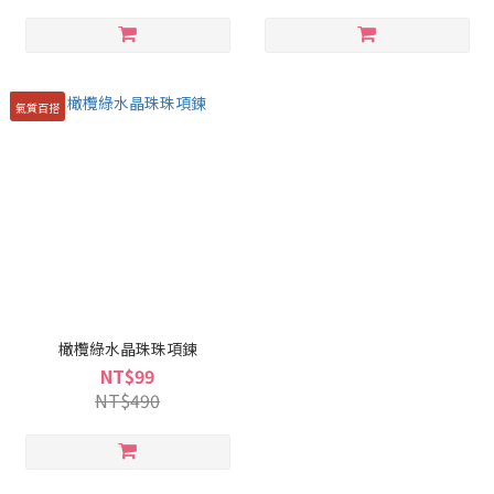
氣質百搭
橄欖綠水晶珠珠項鍊
NT$99
NT$490