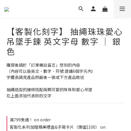
【客製化刻字】 抽繩珠珠愛心
吊墜手鍊 英文字母 數字 ｜ 銀
色
購買後請於「訂單備註留言」想刻的內容
（內容可以是英文、數字、符號 建議6個字元內）
字體表請見產品照最後一張或下方產品敘述
抽繩造型的鍊條搭配兩顆可愛的珠珠和愛心吊墜
在上面添加代表妳的文字
滿799免運！ on order
客製化系列加贈精美禮盒&手寫卡片（價值$100） on