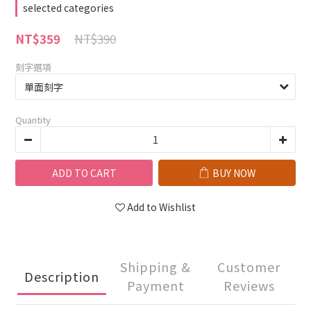
selected categories
NT$390
NT$359
刻字選項
Quantity
ADD TO CART
BUY NOW
Add to Wishlist
Shipping &
Customer
Description
Payment
Reviews