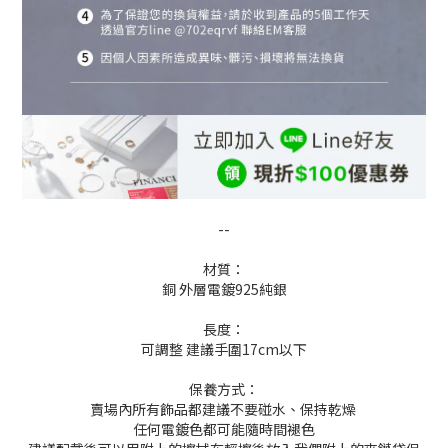
--
材質：
銅 外層電鍍925純銀
長度：
可調整 建議手圍17cm以下
保養方式：
賣場內所有飾品都建議不要碰水、保持乾燥
任何電鍍色都可能隨時間褪色