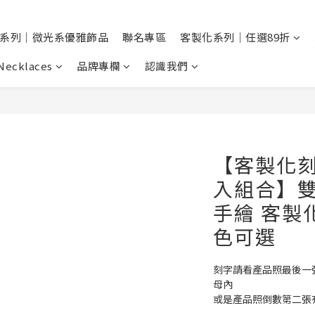
系列｜微光系優雅飾品
聯名專區
客製化系列｜任選89折
Necklaces
品牌專欄
認識我們
【客製化
入組合】雙
手繪 客製
色可選
刻字請看產品照最後一
母內
或是產品照倒數第二張