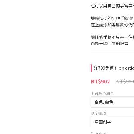
也可以用自己的手寫字/
雙鍊造型的吊牌手鍊 簡
在上面添加專屬於你們
讓這條手鍊不只是一件
而是一段回憶的紀念
滿799免運！ on orde
NT$980
NT$902
手鍊顏色組合
刻字選項
Quantity