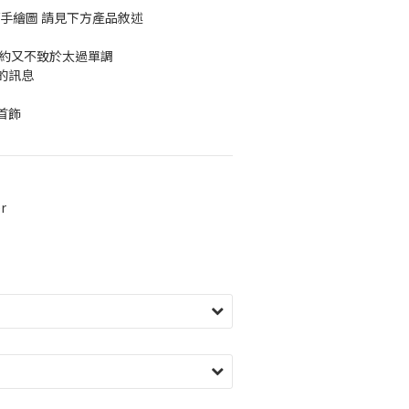
手繪圖 請見下方產品敘述
約又不致於太過單調 
的訊息
首飾
r