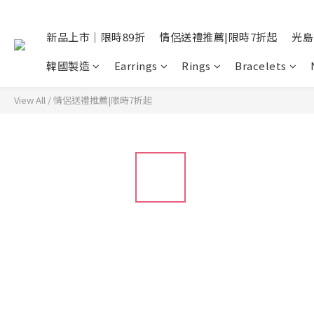
新品上市｜限時89折
情侶送禮推薦|限時7折起
光島
韓國製造
Earrings
Rings
Bracelets
View All
/
情侶送禮推薦|限時7折起