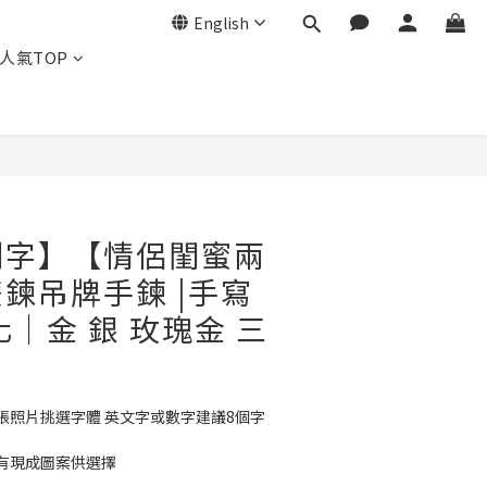
English
人氣TOP
BUY NOW
刻字】【情侶閨蜜兩
鍊吊牌手鍊 |手寫
化｜金 銀 玫瑰金 三
張照片挑選字體 英文字或數字建議8個字
有現成圖案供選擇