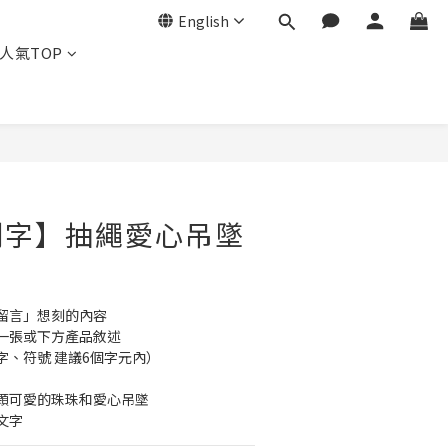
English
人氣TOP
BUY NOW
刻字】抽繩愛心吊墜
留言」想刻的內容
一張或下方產品敘述
字、符號 建議6個字元內）
顆可愛的珠珠和愛心吊墜
文字