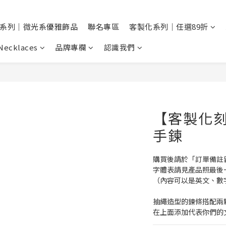
系列｜微光系優雅飾品
聯名專區
客製化系列｜任選89折
Necklaces
品牌專欄
認識我們
【客製化
手鍊
購買後請於「訂單備註
字體表請見產品照最後
（內容可以是英文、數
抽繩造型的鍊條搭配兩
在上面添加代表你們的