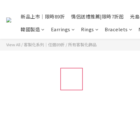
新品上市｜限時89折
情侶送禮推薦|限時7折起
光島
韓國製造
Earrings
Rings
Bracelets
View All
/
客製化系列｜任選89折
/
所有客製化飾品