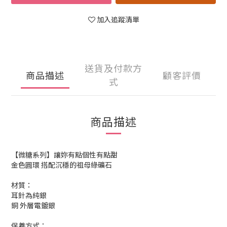
加入追蹤清單
送貨及付款方
商品描述
顧客評價
式
商品描述
【微糖系列】讓妳有點個性有點甜
金色圓環 搭配沉穩的祖母綠礦石
材質：
耳針為純銀
銅 外層電鍍銀
保養方式：