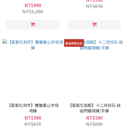
愛心、圓牌、星芒自由組合｜
NT$990
NT$670
手工感刻印飾品｜專屬紀念
NT$1,290
聖誕節聯名款
【客製化刻字】雙層愛心字母
【客製化搭配】十二月份石 自
項鍊
由閃耀項鍊/手鍊
NT$590
NT$590
NT$670
NT$690