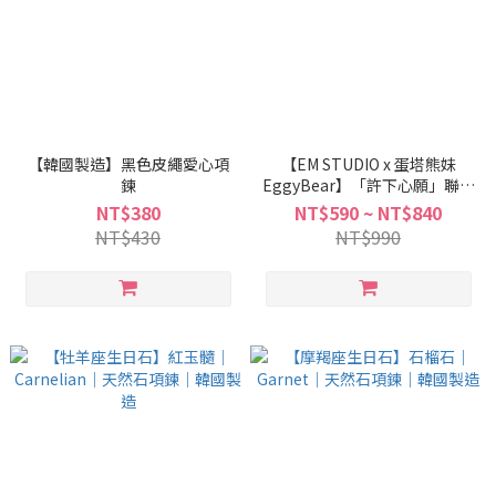
【韓國製造】黑色皮繩愛心項
【EM STUDIO x 蛋塔熊妹
鍊
EggyBear】「許下心願」聯名
禮盒
NT$380
NT$590 ~ NT$840
NT$430
NT$990