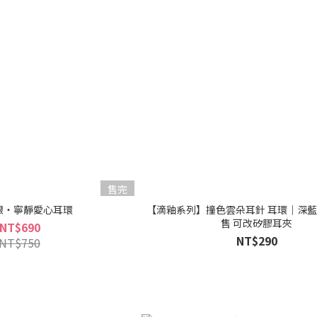
售完
純銀・寧靜愛心耳環
【滴釉系列】撞色雲朵耳針 耳環｜深
售 可改矽膠耳夾
NT$690
NT$290
NT$750