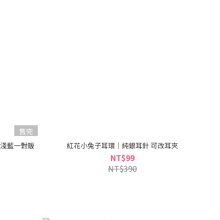
售完
藍淺藍一對販
紅花小兔子耳環｜純銀耳針 可改耳夾
NT$99
NT$390