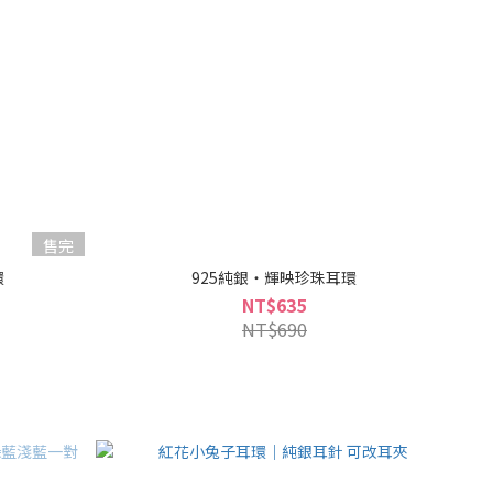
售完
環
925純銀・輝映珍珠耳環
NT$635
NT$690