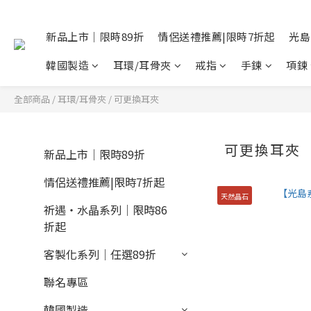
新品上市｜限時89折
情侶送禮推薦|限時7折起
光島
韓國製造
耳環/耳骨夾
戒指
手鍊
項鍊
全部商品
/
耳環/耳骨夾
/
可更換耳夾
可更換耳夾
新品上市｜限時89折
情侶送禮推薦|限時7折起
天然晶石
祈遇・水晶系列｜限時86
折起
客製化系列｜任選89折
聯名專區
韓國製造