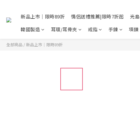
新品上市｜限時89折
情侶送禮推薦|限時7折起
光島
韓國製造
耳環/耳骨夾
戒指
手鍊
項鍊
全部商品
/
新品上市｜限時89折