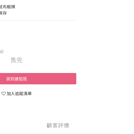
拭布輕擦
保存
50
售完
貨到通知我
加入追蹤清單
顧客評價