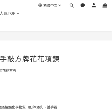
繁體中文
人氣TOP
立即購買
・手敲方牌花花項鍊
的花花方牌
不建議接觸化學物質（如沐浴乳、護手霜