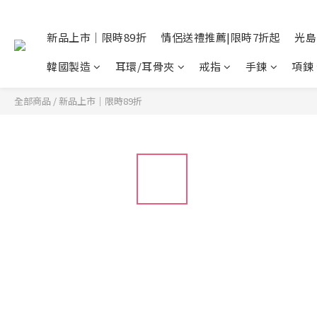
新品上市｜限時89折
情侶送禮推薦|限時7折起
光島
韓國製造
耳環/耳骨夾
戒指
手鍊
項鍊
全部商品
/
新品上市｜限時89折