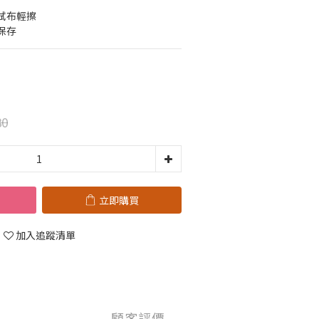
拭布輕擦
保存
80
立即購買
加入追蹤清單
顧客評價