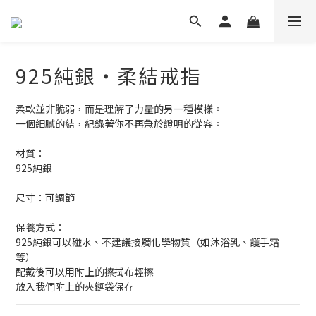
925純銀・柔結戒指
柔軟並非脆弱，而是理解了力量的另一種模樣。
一個細膩的結，紀錄著你不再急於證明的從容。
材質：
925純銀
尺寸：可調節
保養方式：
925純銀可以碰水、不建議接觸化學物質（如沐浴乳、護手霜
等） 
配戴後可以用附上的擦拭布輕擦
放入我們附上的夾鏈袋保存