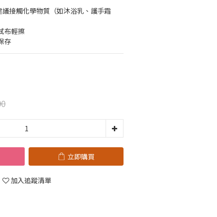
不建議接觸化學物質（如沐浴乳、護手霜
拭布輕擦
保存
90
立即購買
加入追蹤清單