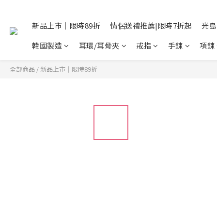
新品上市｜限時89折
情侶送禮推薦|限時7折起
光島
韓國製造
耳環/耳骨夾
戒指
手鍊
項鍊
全部商品
/
新品上市｜限時89折