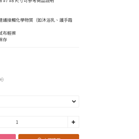
6 #7 #8 尺寸可參考商品說明
建議接觸化學物質（如沐浴乳、護手霜
拭布輕擦
保存
90