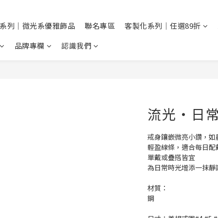
系列｜微光系優雅飾品
聯名專區
客製化系列｜任選89折
品牌專欄
認識我們
流光・日
戒身鑲嵌微亮小鑽，如
輕盈線條，適合每日配
單戴或疊搭皆宜
為日常時光增添一抹靜
材質：
鋼