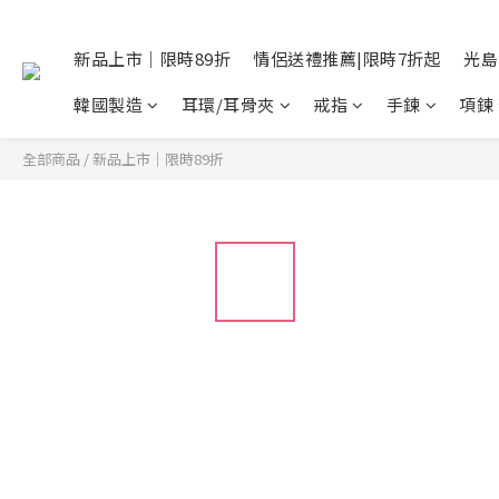
新品上市｜限時89折
情侶送禮推薦|限時7折起
光島
韓國製造
耳環/耳骨夾
戒指
手鍊
項鍊
全部商品
/
新品上市｜限時89折