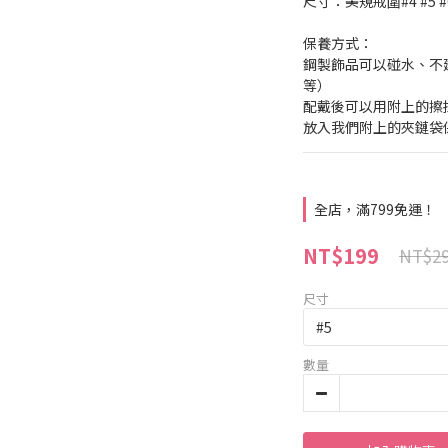
尺寸：美規戒圍#4 #5 #
保養方式：
鋼製飾品可以碰水、不
等） 
配戴後可以用附上的擦
放入我們附上的夾鏈袋
全店，滿799免運！
NT$199
NT$2
尺寸
數量