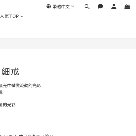
繁體中文
人氣TOP
立即購買
常細戒
晨光中微微流動的光影
戴
謐的光彩