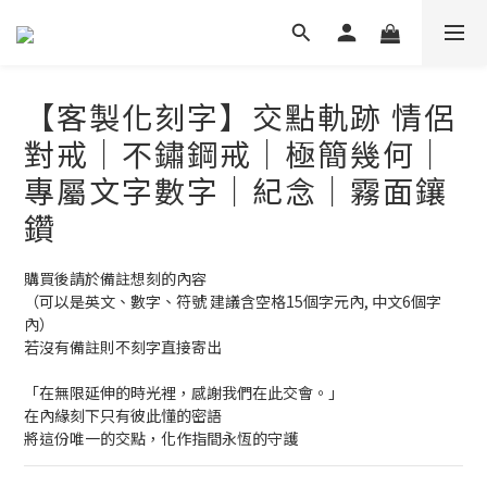
【客製化刻字】交點軌跡 情侶
對戒｜不鏽鋼戒｜極簡幾何｜
專屬文字數字｜紀念｜霧面鑲
鑽
購買後請於備註想刻的內容
（可以是英文、數字、符號 建議含空格15個字元內, 中文6個字
內）
若沒有備註則不刻字直接寄出
「在無限延伸的時光裡，感謝我們在此交會。」
在內緣刻下只有彼此懂的密語
將這份唯一的交點，化作指間永恆的守護