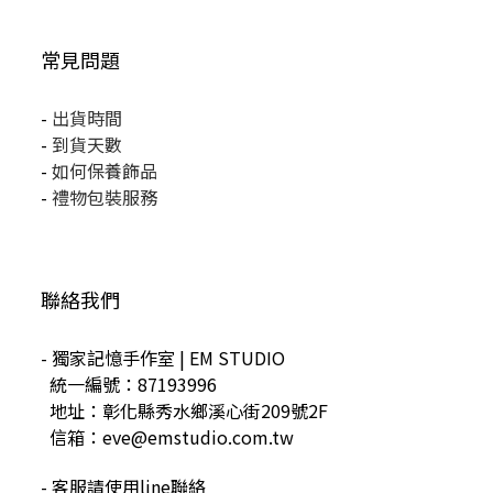
常見問題
-
出貨時間
-
到貨天數
-
如何保養飾品
-
禮物包裝服務
聯絡我們
- 獨家記憶手作室 | EM STUDIO
統一編號：87193996
地址：彰化縣秀水鄉溪心街209號2F
信箱：eve@emstudio.com.tw
- 客服請使用line聯絡