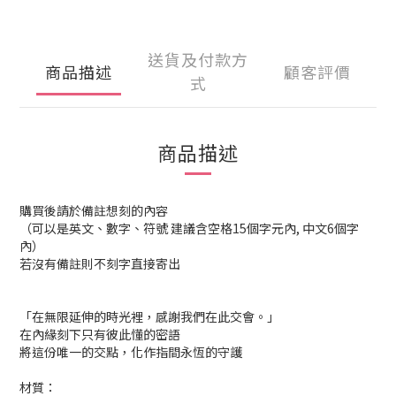
送貨及付款方
商品描述
顧客評價
式
商品描述
購買後請於備註想刻的內容
（可以是英文、數字、符號 建議含空格15個字元內, 中文6個字
內）
若沒有備註則不刻字直接寄出
「在無限延伸的時光裡，感謝我們在此交會。」
在內緣刻下只有彼此懂的密語
將這份唯一的交點，化作指間永恆的守護
材質：